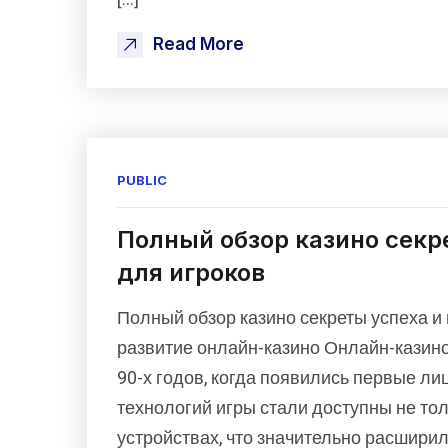
Read More
PUBLIC
Полный обзор казино секр
для игроков
Полный обзор казино секреты успеха и
развитие онлайн-казино Онлайн-казино
90-х годов, когда появились первые л
технологий игры стали доступны не тол
устройствах, что значительно расширил