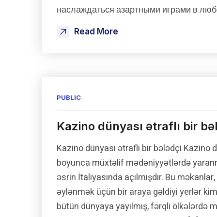
наслаждаться азартными играми в любо
Read More
PUBLIC
Kazino dünyası ətraflı bir bə
Kazino dünyası ətraflı bir bələdçi Kazino 
boyunca müxtəlif mədəniyyətlərdə yaranmış
əsrin İtaliyasında açılmışdır. Bu məkanla
əylənmək üçün bir araya gəldiyi yerlər kim
bütün dünyaya yayılmış, fərqli ölkələrdə 