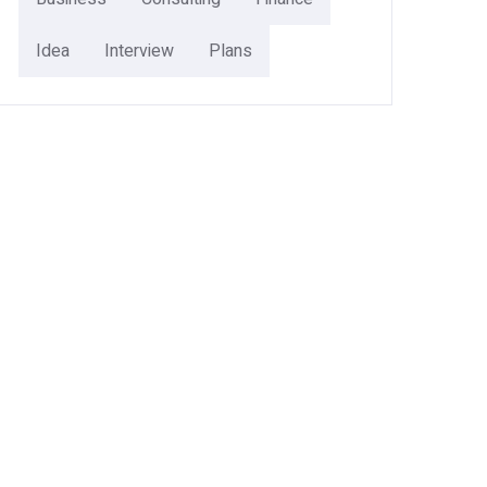
Idea
Interview
Plans