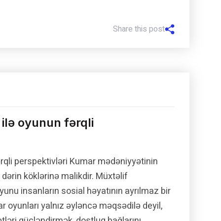
Share this post
lə oyunun fərqli
qli perspektivləri Kumar mədəniyyətinin
 dərin köklərinə malikdir. Müxtəlif
unu insanların sosial həyatının ayrılmaz bir
r oyunları yalnız əyləncə məqsədilə deyil,
əri gücləndirmək, dostluq bağlarını