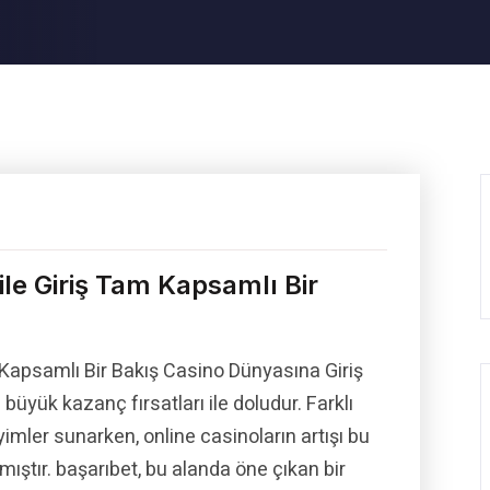
le Giriş Tam Kapsamlı Bir
 Kapsamlı Bir Bakış Casino Dünyasına Giriş
üyük kazanç fırsatları ile doludur. Farklı
imler sunarken, online casinoların artışı bu
ıştır. başarıbet, bu alanda öne çıkan bir