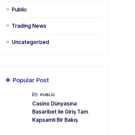
Public
Trading News
Uncategorized
*
Popular Post
PUBLIC
Casino Dünyasına
Basaribet ile Giriş Tam
Kapsamlı Bir Bakış