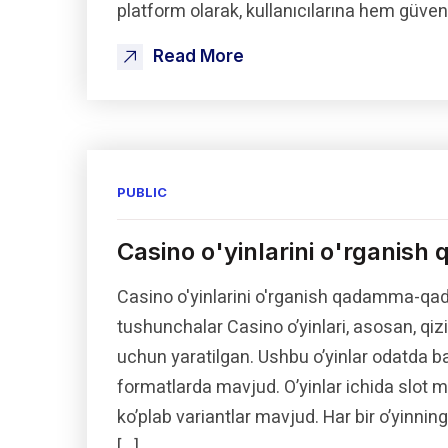
platform olarak, kullanıcılarına hem güven
Read More
PUBLIC
Casino o'yinlarini o'rganis
Casino o'yinlarini o'rganish qadamma-qada
tushunchalar Casino o’yinlari, asosan, qizi
uchun yaratilgan. Ushbu o’yinlar odatda bax
formatlarda mavjud. O’yinlar ichida slot mas
ko’plab variantlar mavjud. Har bir o’yinnin
[…]